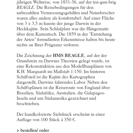
jährigen Weltreise, von 1831-36, auf der ten-gun-brig
BEAGLE
. Die Reisebedingungen für den
unbezahlten Vermessungsgehilfen und Naturforscher
waren alles andere als komfortabel: Auf einer Fläche
von 3 x 3,5 m hauste der junge Darwin in der
Heckkajüte. Sein Schlafplatz war die Hängematte
über dem Kartentisch. Die 1859 in der "Entstehung
der Arten" formulierten Erkenntnisse haben bis heute
nichts an Ihrer Prägnanz verloren.
HMS BEAGLE
Die Zeichnung der
, auf der der
Grundstein zu Darwins Theorien gelegt wurde, ist
eine Rekonstruktion aus den Modellbauplänen von
K.H. Marquardt im Maßstab 1:150. Im hinteren
Schiffsteil ist die Kajüte des Kartographen
dargestellt, Darwins fahrendes Labor. Neben den
Schiffsplänen ist die Reiseroute von England über
Brasilien, Südafrika, Australien, die Galapagos-
Inseln und um Südamerika gezeichnet und
beschrieben.
Der handkolorierte Siebdruck erscheint in einer
Auflage von 100 Stück á 350 €.
> bestellen/ order