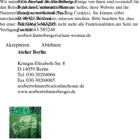
Prof. Norbert W. Hinterberger
Wir nutzen Cookies auf unserer Website. Einige von ihnen sind essenziell für
Bauhaus-Universität Weimar
den Betrieb der Seite, während andere uns helfen, diese Website und die
Geschwister-Scholl-Str. 7
Nutzererfahrung zu verbessern (Tracking Cookies). Sie können selbst
D-99423 Weimar
entscheiden, ob Sie die Cookies zulassen möchten. Bitte beachten Sie, dass
Tel. 03643-583205
bei einer Ablehnung womöglich nicht mehr alle Funktionalitäten der Seite zur
Fax 03643-583248
Verfügung stehen.
norbert.hinterberger(at)uni-weimar.de
Akzeptieren
Ablehnen
Atelier Berlin
Königin-Elisabeth-Str. 8
D-14059 Berlin
Tel. 030-30204066
Fax 030-30204065
norbertwhinterb(at)onlinehome.de
www.norbertwhinterberger.de